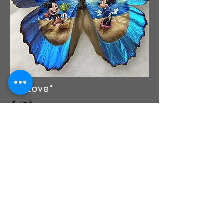
"In Love"
Oil on Butterfly