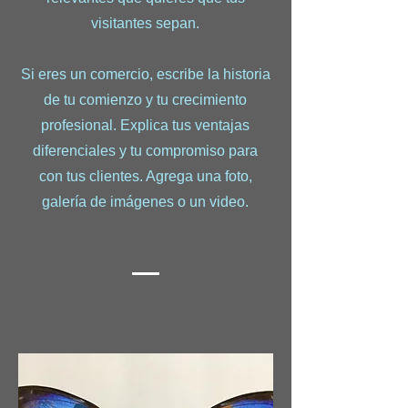
visitantes sepan.
Si eres un comercio, escribe la historia
de tu comienzo y tu crecimiento
profesional. Explica tus ventajas
diferenciales y tu compromiso para
con tus clientes. Agrega una foto,
galería de imágenes o un video.