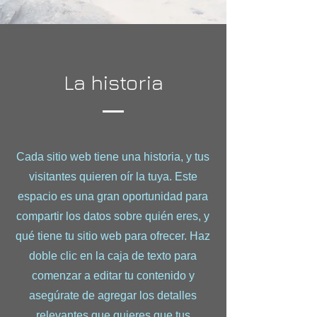
La historia
Cada sitio web tiene una historia, y tus
visitantes quieren oír la tuya. Este
espacio es una gran oportunidad para
compartir los datos sobre quién eres, y
qué tiene tu sitio web para ofrecer. Haz
doble clic en la caja de texto para
comenzar a editar tu contenido y
asegúrate de agregar los detalles
relevantes que quieres que tus